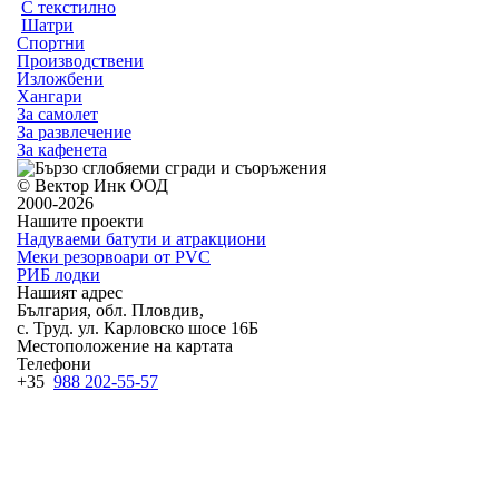
С текстилно
Шатри
Спортни
Производствени
Изложбени
Хангари
За самолет
За развлечение
За кафенета
© Вектор Инк ООД
2000-2026
Нашите проекти
Надуваеми батути и атракциони
Меки резорвоари от PVC
РИБ лодки
Нашият адрес
България, обл. Пловдив,
с. Труд. ул. Карловско шосе 16Б
Местоположение на картата
Телефони
+35
988 202-55-57