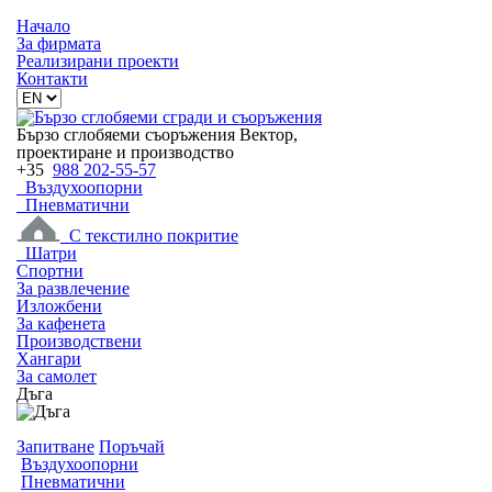
Начало
За фирмата
Реализирани проекти
Контакти
Бързо сглобяеми съоръжения Вектор,
проектиране и производство
+35
988 202-55-57
Въздухоопорни
Пневматични
С текстилно покритие
Шатри
Спортни
За развлечение
Изложбени
За кафенета
Производствени
Хангари
За самолет
Дъга
Запитване
Поръчай
Въздухоопорни
Пневматични