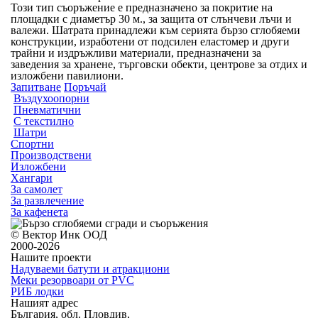
Този тип съоръжение е предназначено за покритие на
площадки с диаметър 30 м., за защита от слънчеви лъчи и
валежи. Шатрата принадлежи към серията бързо сглобяеми
конструкции, изработени от подсилен еластомер и други
трайни и издръжливи материали, предназначени за
заведения за хранене, търговски обекти, центрове за отдих и
изложбени павилиони.
Запитване
Поръчай
Въздухоопорни
Пневматични
С текстилно
Шатри
Спортни
Производствени
Изложбени
Хангари
За самолет
За развлечение
За кафенета
© Вектор Инк ООД
2000-2026
Нашите проекти
Надуваеми батути и атракциони
Меки резорвоари от PVC
РИБ лодки
Нашият адрес
България, обл. Пловдив,