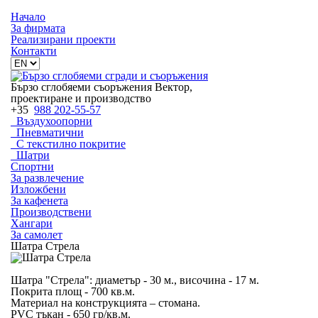
Начало
За фирмата
Реализирани проекти
Контакти
Бързо сглобяеми съоръжения Вектор,
проектиране и производство
+35
988 202-55-57
Въздухоопорни
Пневматични
С текстилно покритие
Шатри
Спортни
За развлечение
Изложбени
За кафенета
Производствени
Хангари
За самолет
Шатра Стрела
Шатра "Стрела": диаметър - 30 м., височина - 17 м.
Покрита площ - 700 кв.м.
Материал на конструкцията – стомана.
PVC тъкан - 650 гр/кв.м.