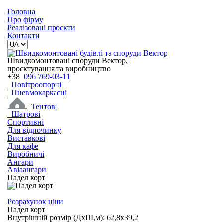
Головна
Про фірму
Реалізовані проєкти
Контакти
Швидкомонтовані споруди Вектор,
проєктування та виробництво
+38
096 769-03-11
Повітроопорні
Пневмокаркасні
Тентові
Шатрові
Спортивні
Для відпочинку
Виставкові
Для кафе
Виробничі
Ангари
Авіаангари
Падел корт
Розрахунок ціни
Падел корт
Внутрішній розмір (ДхШ,м): 62,8x39,2