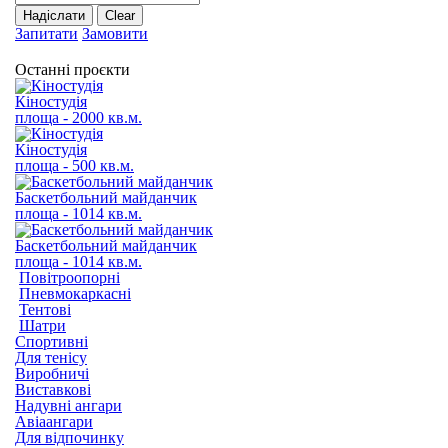
Надіслати
Clear
Запитати
Замовити
Останні проєкти
Кіностудія
площа - 2000 кв.м.
Кіностудія
площа - 500 кв.м.
Баскетбольний майданчик
площа - 1014 кв.м.
Баскетбольний майданчик
площа - 1014 кв.м.
Повітроопорні
Пневмокаркасні
Тентові
Шатри
Спортивні
Для тенісу
Виробничі
Виставкові
Надувні ангари
Авіаангари
Для відпочинку